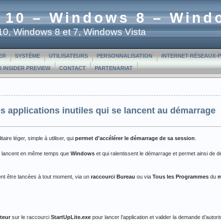
 10 – Windows 8 – Wind
t 10, Windows 8 et 7, Windows Vista
ER
SYSTÈME
UTILISATEURS
PERSONNALISATION
INTERNET-RÉSEAUX-
 INSIDER PREVIEW
CONTACT
PARTENARIAT
es applications inutiles qui se lancent au démarrage
itaire léger, simple à utiliser, qui
permet d’accélérer le démarrage de sa session
.
i se lancent en même temps que
Windows
et qui ralentissent le démarrage et permet ainsi de
vent être lancées à tout moment, via un
raccourci Bureau
ou via
Tous les Programmes
du
m
ateur
sur le raccourci
StartUpLite.exe
pour lancer l’application et valider la demande d’autori