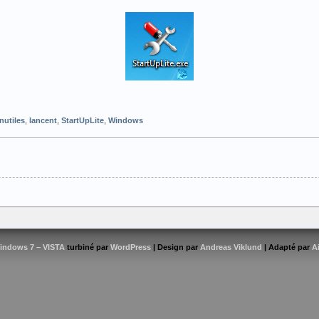
inutiles
,
lancent
,
StartUpLite
,
Windows
indows 7 – VISTA
turbiné par
WordPress
| Design par
Andreas Viklund
| Adapté par
A