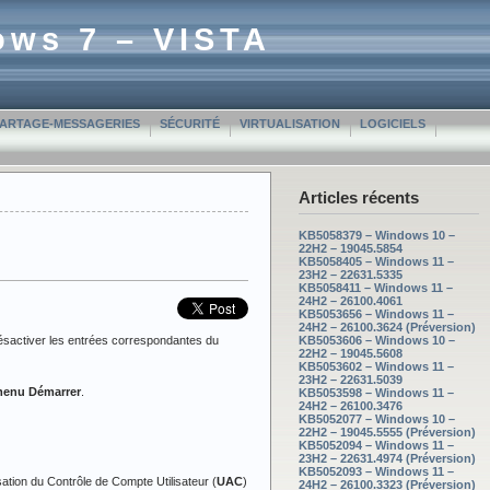
ows 7 – VISTA
PARTAGE-MESSAGERIES
SÉCURITÉ
VIRTUALISATION
LOGICIELS
Articles récents
KB5058379 – Windows 10 –
22H2 – 19045.5854
KB5058405 – Windows 11 –
23H2 – 22631.5335
KB5058411 – Windows 11 –
24H2 – 26100.4061
KB5053656 – Windows 11 –
24H2 – 26100.3624 (Préversion)
 désactiver les entrées correspondantes du
KB5053606 – Windows 10 –
22H2 – 19045.5608
KB5053602 – Windows 11 –
23H2 – 22631.5039
enu Démarrer
.
KB5053598 – Windows 11 –
24H2 – 26100.3476
KB5052077 – Windows 10 –
22H2 – 19045.5555 (Préversion)
KB5052094 – Windows 11 –
23H2 – 22631.4974 (Préversion)
KB5052093 – Windows 11 –
sation du Contrôle de Compte Utilisateur (
UAC
)
24H2 – 26100.3323 (Préversion)