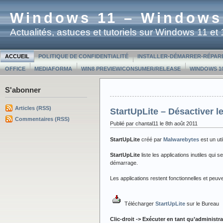
Windows 11 – Windows
Actualités, astuces et tutoriels sur Windows 11 e
ACCUEIL
POLITIQUE DE CONFIDENTIALITÉ
INSTALLER-DÉMARRER-RÉPAR
OFFICE
MEDIAFORMA
WIN8 PREVIEW/CONSUMER/RELEASE
WINDOWS 10
S'abonner
Articles (RSS)
StartUpLite – Désactiver l
Commentaires (RSS)
Publié par chantal11 le 8th août 2011
StartUpLite
créé par
Malwarebytes
est un util
StartUpLite
liste les applications inutiles qu
démarrage.
Les applications restent fonctionnelles et peu
Télécharger
StartUpLite
sur le Bureau
Clic-droit -> Exécuter en tant qu’administr