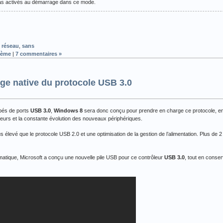
pas activés au démarrage dans ce mode.
,
réseau
,
sans
tème
|
7 commentaires »
ge native du protocole USB 3.0
pés de ports
USB 3.0
,
Windows 8
sera donc conçu pour prendre en charge ce protocole, en
ieurs et la constante évolution des nouveaux périphériques.
lus élevé que le protocole USB 2.0 et une optimisation de la gestion de l’alimentation. Plus de
ormatique, Microsoft a conçu une nouvelle pile USB pour ce contrôleur
USB 3.0
, tout en conser