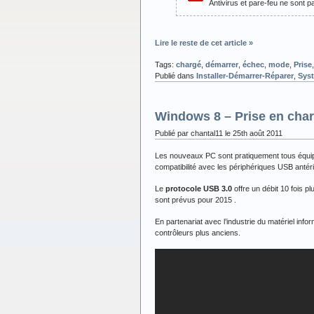
Antivirus et pare-feu ne sont 
Lire le reste de cet article »
Tags:
chargé
,
démarrer
,
échec
,
mode
,
Prise
Publié dans
Installer-Démarrer-Réparer
,
Sys
Windows 8 – Prise en char
Publié par chantal11 le 25th août 2011
Les nouveaux PC sont pratiquement tous équi
compatibilité avec les périphériques USB antér
Le
protocole USB 3.0
offre un débit 10 fois p
sont prévus pour 2015 .
En partenariat avec l’industrie du matériel inf
contrôleurs plus anciens.