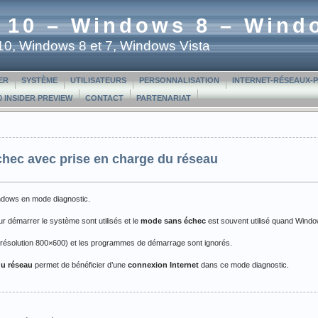
 10 – Windows 8 – Wind
t 10, Windows 8 et 7, Windows Vista
ER
SYSTÈME
UTILISATEURS
PERSONNALISATION
INTERNET-RÉSEAUX-
 INSIDER PREVIEW
CONTACT
PARTENARIAT
hec avec prise en charge du réseau
dows en mode diagnostic.
ur démarrer le système sont utilisés et le
mode sans échec
est souvent utilisé quand Wind
é (résolution 800×600) et les programmes de démarrage sont ignorés.
du réseau
permet de bénéficier d’une
connexion Internet
dans ce mode diagnostic.