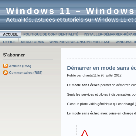
Windows 11 – Windows
Actualités, astuces et tutoriels sur Windows 11 e
ACCUEIL
POLITIQUE DE CONFIDENTIALITÉ
INSTALLER-DÉMARRER-RÉPAR
OFFICE
MEDIAFORMA
WIN8 PREVIEW/CONSUMER/RELEASE
WINDOWS 10
S'abonner
Articles (RSS)
Démarrer en mode sans éc
Commentaires (RSS)
Publié par chantal11 le 9th juillet 2012
Le
mode sans échec
permet de démarrer Win
Seuls les services et pilotes indispensables po
C’est un pilote vidéo générique qui est charg
Le
mode sans échec avec prise en charge 