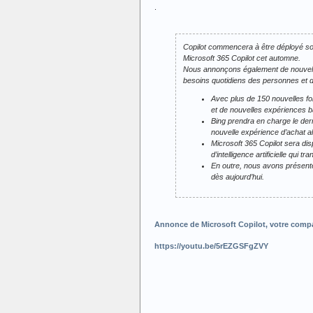
.
Copilot commencera à être déployé sous
Microsoft 365 Copilot cet automne.
Nous annonçons également de nouvelles
besoins quotidiens des personnes et d
Avec plus de 150 nouvelles fon
et de nouvelles expériences ba
Bing prendra en charge le der
nouvelle expérience d’achat ali
Microsoft 365 Copilot sera di
d’intelligence artificielle qui 
En outre, nous avons présenté
dès aujourd’hui.
Annonce de Microsoft Copilot, votre compa
https://youtu.be/5rEZGSFgZVY