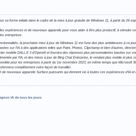
 sa forme initiale dans le cadre de la mise à jour gratuite de Windows 11, à partir du 26 se
 expériences et de nouveaux appareils pour vous aider à être plus productif, à stimuler vot
es entreprises.
ctionnalités, la prochaine mise à jour de Windows 11 est l’une des plus ambitieuses à ce jour
sées sur l’IA à des applications telles que Paint, Photos, Clipchamp et bien d’autres, direc
nier modèle DALL.E 3 d’OpenAI et fournira des réponses plus personnalisées basées sur vot
mentée par l’IA, et des mises à jour de Bing Chat Enterprise, le rendant plus mobile et plus vi
sponible pour les entreprises à partir du 1er novembre 2023, en même temps que Microsoft 3
transformera complètement votre façon de travailler.
 de nouveaux appareils Surface puissants qui donnent vie à toutes ces expériences d’IA et
gnon IA de tous les jours