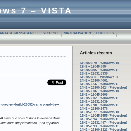
ows 7 – VISTA
PARTAGE-MESSAGERIES
SÉCURITÉ
VIRTUALISATION
LOGICIELS
Articles récents
KB5058379 – Windows 10 –
22H2 – 19045.5854
KB5058405 – Windows 11 –
23H2 – 22631.5335
KB5058411 – Windows 11 –
24H2 – 26100.4061
KB5053656 – Windows 11 –
24H2 – 26100.3624 (Préversion)
KB5053606 – Windows 10 –
22H2 – 19045.5608
KB5053602 – Windows 11 –
23H2 – 22631.5039
-preview-build-26052-canary-and-dev-
KB5053598 – Windows 11 –
24H2 – 26100.3476
KB5052077 – Windows 10 –
22H2 – 19045.5555 (Préversion)
 alors que nous testons la livraison d’une
KB5052094 – Windows 11 –
23H2 – 22631.4974 (Préversion)
 aucun code supplémentaire. (Les appareils
KB5052093 – Windows 11 –
24H2 – 26100.3323 (Préversion)