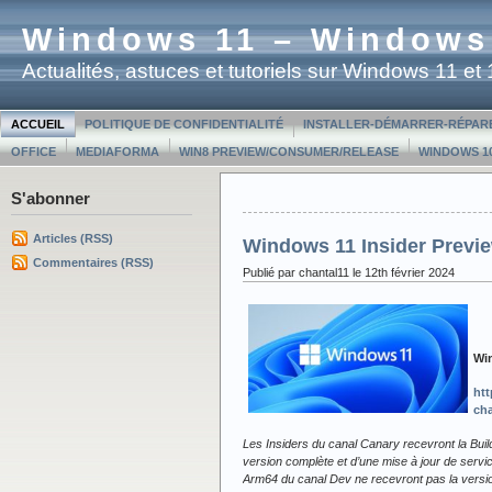
Windows 11 – Windows
Actualités, astuces et tutoriels sur Windows 11 e
ACCUEIL
POLITIQUE DE CONFIDENTIALITÉ
INSTALLER-DÉMARRER-RÉPAR
OFFICE
MEDIAFORMA
WIN8 PREVIEW/CONSUMER/RELEASE
WINDOWS 10
S'abonner
Articles (RSS)
Windows 11 Insider Previe
Commentaires (RSS)
Publié par chantal11 le 12th février 2024
Win
htt
cha
Les Insiders du canal Canary recevront la Bui
version complète et d’une mise à jour de servi
Arm64 du canal Dev ne recevront pas la versi