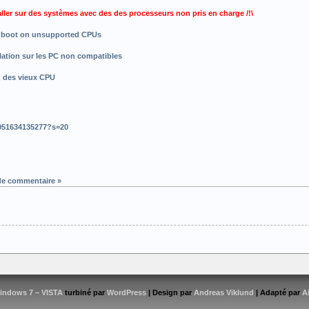
aller sur des systèmes avec des des processeurs non pris en charge /!\
to boot on unsupported CPUs
lation sur les PC non compatibles
z des vieux CPU
1051634135277?s=20
de commentaire »
indows 7 – VISTA
turbiné par
WordPress
| Design par
Andreas Viklund
| Adapté par
A