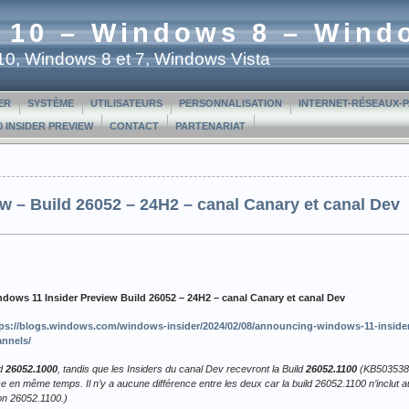
 10 – Windows 8 – Wind
t 10, Windows 8 et 7, Windows Vista
ER
SYSTÈME
UTILISATEURS
PERSONNALISATION
INTERNET-RÉSEAUX-
 INSIDER PREVIEW
CONTACT
PARTENARIAT
w – Build 26052 – 24H2 – canal Canary et canal Dev
dows 11 Insider Preview Build 26052 – 24H2 – canal Canary et canal Dev
ps://blogs.windows.com/windows-insider/2024/02/08/announcing-windows-11-insider
nnels/
ld
26052.1000
, tandis que les Insiders du canal Dev recevront la Build
26052.1100
(KB5035384)
ce en même temps. Il n’y a aucune différence entre les deux car la build 26052.1100 n’inclut
on 26052.1100.)