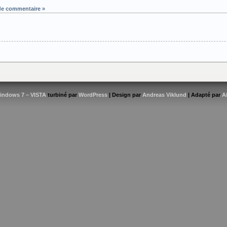
de commentaire »
indows 7 – VISTA
turbiné par
WordPress
| Design par
Andreas Viklund
| Adapté par
A