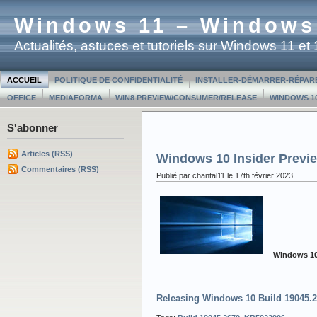
Windows 11 – Windows
Actualités, astuces et tutoriels sur Windows 11 e
ACCUEIL
POLITIQUE DE CONFIDENTIALITÉ
INSTALLER-DÉMARRER-RÉPAR
OFFICE
MEDIAFORMA
WIN8 PREVIEW/CONSUMER/RELEASE
WINDOWS 10
S'abonner
Articles (RSS)
Windows 10 Insider Previe
Commentaires (RSS)
Publié par chantal11 le 17th février 2023
Windows 10
Releasing Windows 10 Build 19045.2