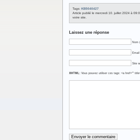
Tags:
KB5040427
Article publié le mercredi 10. juillet 2024 à 09
votre site.
Laissez une réponse
Nom (
Email 
Site 
XHTML:
Vous pouvez utiliser ces tags: <a href="" titl