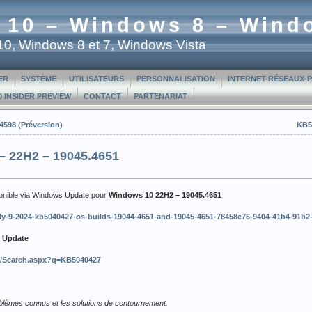
 10 – Windows 8 – Wind
t 10, Windows 8 et 7, Windows Vista
ER
SYSTÈME
UTILISATEURS
PERSONNALISATION
INTERNET-RÉSEAUX-
 INSIDER PREVIEW
CONTACT
PARTENARIAT
4598 (Préversion)
KB5
– 22H2 – 19045.4651
ponible via Windows Update pour
Windows 10
22H2 – 19045.4651
/july-9-2024-kb5040427-os-builds-19044-4651-and-19045-4651-78458e76-9404-41b4-91b
t Update
m/Search.aspx?q=KB5040427
roblèmes connus et les solutions de contournement.