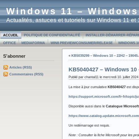
Windows 11 – Windows
Actualités, astuces et tutoriels sur Windows 11 e
ACCUEIL
POLITIQUE DE CONFIDENTIALITÉ
INSTALLER-DÉMARRER-RÉPAR
OFFICE
MEDIAFORMA
WIN8 PREVIEW/CONSUMER/RELEASE
WINDOWS 10
S'abonner
«
KB5039299 – Windows 10 – 22H2 – 19045.
Articles (RSS)
KB5040427 – Windows 10 
Commentaires (RSS)
Publié par chantal11 le mercredi 10. juillet 2024
La mise à jour cumulative
KB5040427
est dis
https://support.microsoft.com/fr-fr/topic
Disponible aussi dans le
Catalogue Microsof
https://www.catalog.update.microsoft.co
Un redémarrage est requis.
Note : Consulter la fiche Microsoft pour les p