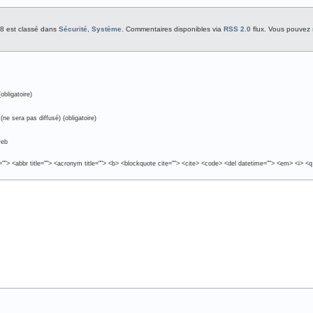
:08 est classé dans
Sécurité
,
Système
. Commentaires disponibles via
RSS 2.0
flux. Vous pouvez
obligatoire)
(ne sera pas diffusé) (obligatoire)
web
e=""> <abbr title=""> <acronym title=""> <b> <blockquote cite=""> <cite> <code> <del datetime=""> <em> <i> <q