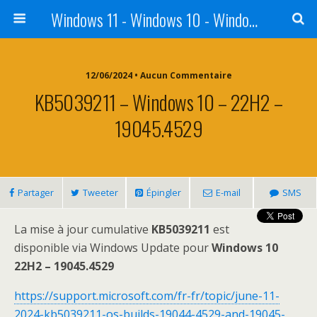
Windows 11 - Windows 10 - Windows 8 - Windows 7 - VISTA
12/06/2024 • Aucun Commentaire
KB5039211 – Windows 10 – 22H2 –
19045.4529
Partager
Tweeter
Épingler
E-mail
SMS
La mise à jour cumulative
KB5039211
est
disponible via Windows Update pour
Windows 10
22H2 – 19045.4529
https://support.microsoft.com/fr-fr/topic/june-11-
2024-kb5039211-os-builds-19044-4529-and-19045-