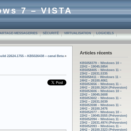
ows 7 – VISTA
PARTAGE-MESSAGERIES
SÉCURITÉ
VIRTUALISATION
LOGICIELS
Articles récents
Build 22624.1755 – KB5026438 – canal Beta
»
KB5058379 – Windows 10 –
22H2 – 19045.5854
KB5058405 – Windows 11 –
23H2 – 22631.5335
KB5058411 – Windows 11 –
24H2 – 26100.4061
KB5053656 – Windows 11 –
24H2 – 26100.3624 (Préversion)
KB5053606 – Windows 10 –
22H2 – 19045.5608
KB5053602 – Windows 11 –
23H2 – 22631.5039
KB5053598 – Windows 11 –
24H2 – 26100.3476
KB5052077 – Windows 10 –
22H2 – 19045.5555 (Préversion)
KB5052094 – Windows 11 –
23H2 – 22631.4974 (Préversion)
KB5052093 – Windows 11 –
24H2 – 26100.3323 (Préversion)