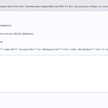
t classé dans
Sécurité
. Commentaires disponibles via
RSS 2.0
flux. Vous pouvez
rédiger un com
obligatoire)
(ne sera pas diffusé) (obligatoire)
web
e=""> <abbr title=""> <acronym title=""> <b> <blockquote cite=""> <cite> <code> <del datetime=""> <em> <i> <q