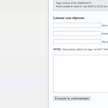
Tags:
22621.1702
,
KB5026372
Article publié le mardi 9. mai 2023 à 19:52 es
Laissez une réponse
Nom (
Email 
Site 
XHTML:
Vous pouvez utiliser ces tags: <a href="" titl