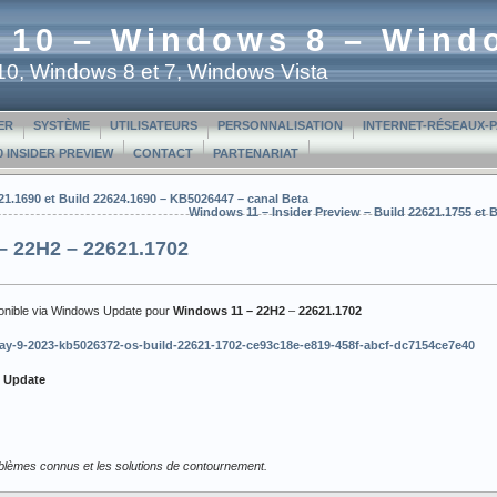
 10 – Windows 8 – Wind
t 10, Windows 8 et 7, Windows Vista
ER
SYSTÈME
UTILISATEURS
PERSONNALISATION
INTERNET-RÉSEAUX-
 INSIDER PREVIEW
CONTACT
PARTENARIAT
21.1690 et Build 22624.1690 – KB5026447 – canal Beta
Windows 11 – Insider Preview – Build 22621.1755 et 
 22H2 – 22621.1702
ponible via Windows Update pour
Windows 11 – 22H2
–
22621.1702
/may-9-2023-kb5026372-os-build-22621-1702-ce93c18e-e819-458f-abcf-dc7154ce7e40
t Update
roblèmes connus et les solutions de contournement.