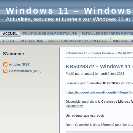
Windows 11 – Windows
Actualités, astuces et tutoriels sur Windows 11 e
ACCUEIL
POLITIQUE DE CONFIDENTIALITÉ
INSTALLER-DÉMARRER-RÉPAR
OFFICE
MEDIAFORMA
WIN8 PREVIEW/CONSUMER/RELEASE
WINDOWS 10
S'abonner
«
Windows 11 – Insider Preview – Build 226
Articles (RSS)
KB5026372 – Windows 11 –
Commentaires (RSS)
Publié par chantal11 le mardi 9. mai 2023
La mise à jour cumulative
KB5026372
est dis
https://support.microsoft.com/fr-fr/topic
Disponible aussi dans le
Catalogue Microsof
KB5026372
Un redémarrage est requis.
Note : Consulter la fiche Microsoft pour les p