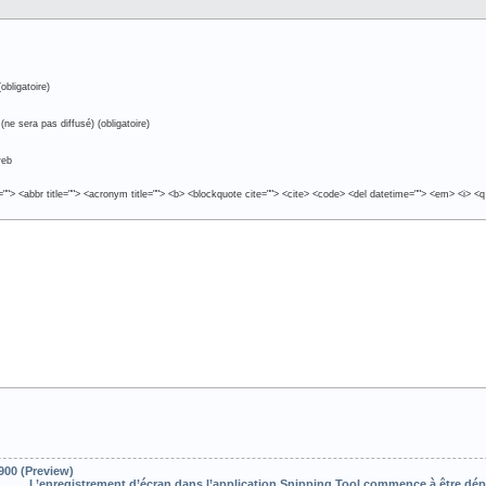
obligatoire)
(ne sera pas diffusé) (obligatoire)
web
e=""> <abbr title=""> <acronym title=""> <b> <blockquote cite=""> <cite> <code> <del datetime=""> <em> <i> <q
900 (Preview)
L’enregistrement d’écran dans l’application Snipping Tool commence à être dé