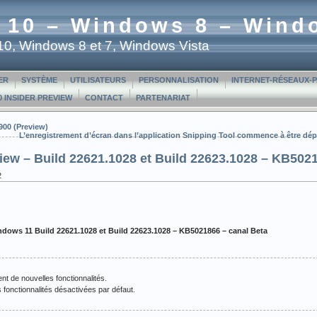
 10 – Windows 8 – Wind
t 10, Windows 8 et 7, Windows Vista
ER
SYSTÈME
UTILISATEURS
PERSONNALISATION
INTERNET-RÉSEAUX-
 INSIDER PREVIEW
CONTACT
PARTENARIAT
900 (Preview)
L’enregistrement d’écran dans l’application Snipping Tool commence à être dé
iew – Build 22621.1028 et Build 22623.1028 – KB5021
2
dows 11 Build 22621.1028 et Build 22623.1028 – KB5021866 – canal Beta
nt de nouvelles fonctionnalités.
 fonctionnalités désactivées par défaut.