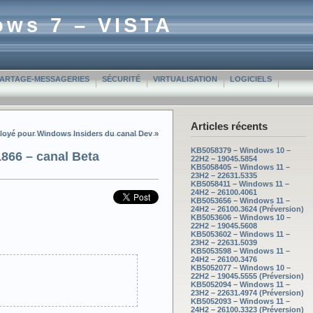
ows 7 – VISTA
PARTAGE-MESSAGERIES
SÉCURITÉ
VIRTUALISATION
LOGICIELS
Articles récents
ployé pour Windows Insiders du canal Dev
»
KB5058379 – Windows 10 –
866 – canal Beta
22H2 – 19045.5854
KB5058405 – Windows 11 –
23H2 – 22631.5335
KB5058411 – Windows 11 –
24H2 – 26100.4061
KB5053656 – Windows 11 –
24H2 – 26100.3624 (Préversion)
KB5053606 – Windows 10 –
22H2 – 19045.5608
KB5053602 – Windows 11 –
23H2 – 22631.5039
KB5053598 – Windows 11 –
24H2 – 26100.3476
KB5052077 – Windows 10 –
22H2 – 19045.5555 (Préversion)
KB5052094 – Windows 11 –
23H2 – 22631.4974 (Préversion)
KB5052093 – Windows 11 –
24H2 – 26100.3323 (Préversion)