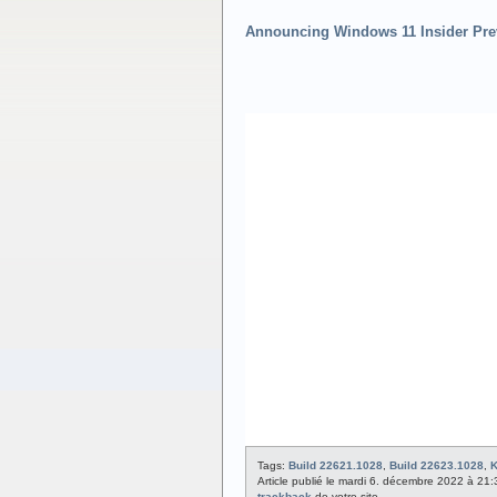
Announcing Windows 11 Insider Prev
Tags:
Build 22621.1028
,
Build 22623.1028
,
Article publié le mardi 6. décembre 2022 à 21
trackback
de votre site.