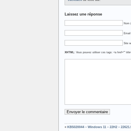
Laissez une réponse
Nom (
Email 
Site 
XHTML:
Vous pouvez utiliser ces tags: <a href="" titl
«
KB5020044 – Windows 11 – 22H2 – 22621.