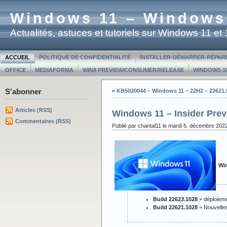
Windows 11 – Windows
Actualités, astuces et tutoriels sur Windows 11 e
ACCUEIL
POLITIQUE DE CONFIDENTIALITÉ
INSTALLER-DÉMARRER-RÉPAR
OFFICE
MEDIAFORMA
WIN8 PREVIEW/CONSUMER/RELEASE
WINDOWS 10
S'abonner
«
KB5020044 – Windows 11 – 22H2 – 22621.
Articles (RSS)
Windows 11 – Insider Prev
Commentaires (RSS)
Publié par chantal11 le mardi 6. décembre 202
Win
Build 2262
3
.1028
= déploieme
Build 22621.1028
= Nouvelles