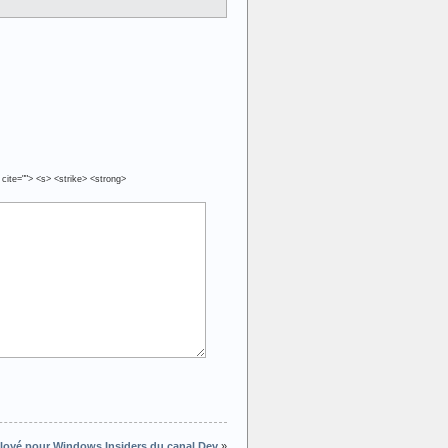
 cite=""> <s> <strike> <strong>
ployé pour Windows Insiders du canal Dev
»