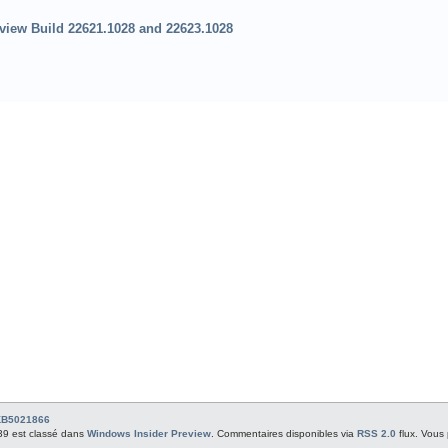
iew Build 22621.1028 and 22623.1028
KB5021866
:39 est classé dans
Windows Insider Preview
. Commentaires disponibles via
RSS 2.0
flux. Vous