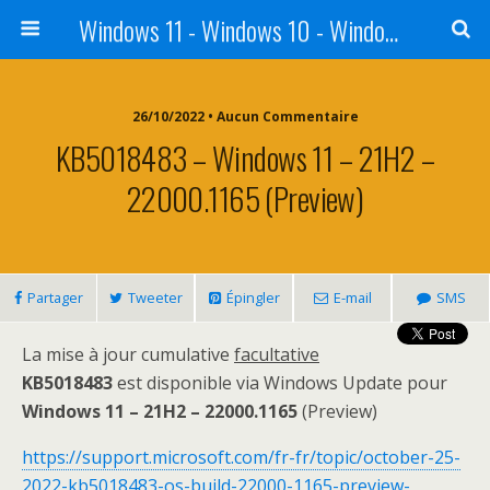
Windows 11 - Windows 10 - Windows 8 - Windows 7 - VISTA
26/10/2022 • Aucun Commentaire
KB5018483 – Windows 11 – 21H2 –
22000.1165 (Preview)
Partager
Tweeter
Épingler
E-mail
SMS
La mise à jour cumulative
facultative
KB5018483
est disponible via Windows Update pour
Windows 11 – 21H2 – 22000.1165
(Preview)
https://support.microsoft.com/fr-fr/topic/october-25-
2022-kb5018483-os-build-22000-1165-preview-