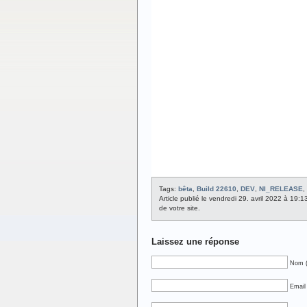
Tags:
bêta
,
Build 22610
,
DEV
,
NI_RELEASE
,
Article publié le vendredi 29. avril 2022 à 19:
de votre site.
Laissez une réponse
Nom (
Email 