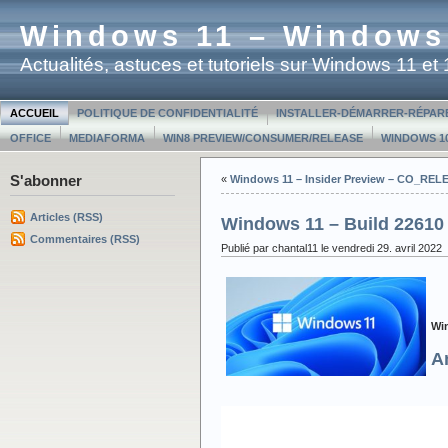
Windows 11 – Windows
Actualités, astuces et tutoriels sur Windows 11 e
ACCUEIL
POLITIQUE DE CONFIDENTIALITÉ
INSTALLER-DÉMARRER-RÉPAR
OFFICE
MEDIAFORMA
WIN8 PREVIEW/CONSUMER/RELEASE
WINDOWS 10
S'abonner
«
Windows 11 – Insider Preview – CO_RELE
Articles (RSS)
Windows 11 – Build 22610
Commentaires (RSS)
Publié par chantal11 le vendredi 29. avril 2022
Wi
A