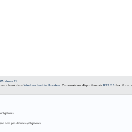
Windows 11
13 est classé dans
Windows Insider Preview
. Commentaires disponibles via
RSS 2.0
flux. Vous 
obligatoire)
(ne sera pas diffusé) (obligatoire)