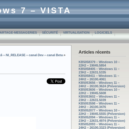
ows 7 – VISTA
PARTAGE-MESSAGERIES
SÉCURITÉ
VIRTUALISATION
LOGICIELS
Articles récents
16 – NI_RELEASE – canal Dev – canal Beta
»
KB5058379 – Windows 10 –
22H2 – 19045.5854
KB5058405 – Windows 11 –
23H2 – 22631.5335
KB5058411 – Windows 11 –
24H2 – 26100.4061
KB5053656 – Windows 11 –
24H2 – 26100.3624 (Préversion)
KB5053606 – Windows 10 –
22H2 – 19045.5608
KB5053602 – Windows 11 –
23H2 – 22631.5039
KB5053598 – Windows 11 –
24H2 – 26100.3476
KB5052077 – Windows 10 –
22H2 – 19045.5555 (Préversion)
KB5052094 – Windows 11 –
23H2 – 22631.4974 (Préversion)
KB5052093 – Windows 11 –
24H2 – 26100.3323 (Préversion)