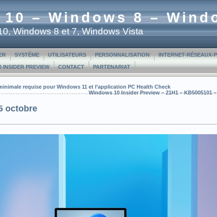
 10 – Windows 8 – Wind
t 10, Windows 8 et 7, Windows Vista
ER
SYSTÈME
UTILISATEURS
PERSONNALISATION
INTERNET-RÉSEAUX-
 INSIDER PREVIEW
CONTACT
PARTENARIAT
 minimale requise pour Windows 11 et l’application PC Health Check
Windows 10 Insider Preview – 21H1 – KB5005101 – 
5 octobre