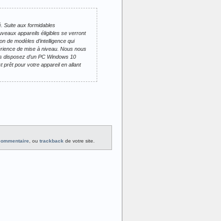
. Suite aux formidables
veaux appareils éligibles se verront
on de modèles d’intelligence qui
expérience de mise à niveau. Nous nous
vous disposez d’un PC Windows 10
 prêt pour votre appareil en allant
 commentaire
, ou
trackback
de votre site.