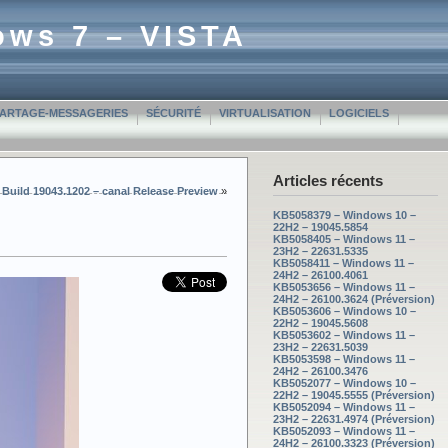
ows 7 – VISTA
PARTAGE-MESSAGERIES
SÉCURITÉ
VIRTUALISATION
LOGICIELS
Articles récents
Build 19043.1202 – canal Release Preview
»
KB5058379 – Windows 10 –
22H2 – 19045.5854
KB5058405 – Windows 11 –
23H2 – 22631.5335
KB5058411 – Windows 11 –
24H2 – 26100.4061
KB5053656 – Windows 11 –
24H2 – 26100.3624 (Préversion)
KB5053606 – Windows 10 –
22H2 – 19045.5608
KB5053602 – Windows 11 –
23H2 – 22631.5039
KB5053598 – Windows 11 –
24H2 – 26100.3476
KB5052077 – Windows 10 –
22H2 – 19045.5555 (Préversion)
KB5052094 – Windows 11 –
23H2 – 22631.4974 (Préversion)
KB5052093 – Windows 11 –
24H2 – 26100.3323 (Préversion)