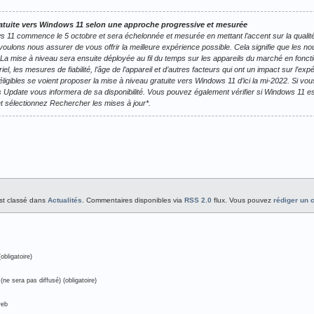
ratuite vers Windows 11 selon une approche progressive et mesurée
s 11 commence le 5 octobre et sera échelonnée et mesurée en mettant l’accent sur la qualité
lons nous assurer de vous offrir la meilleure expérience possible. Cela signifie que les nou
La mise à niveau sera ensuite déployée au fil du temps sur les appareils du marché en foncti
riel, les mesures de fiabilité, l’âge de l’appareil et d’autres facteurs qui ont un impact sur l’
éligibles se voient proposer la mise à niveau gratuite vers Windows 11 d’ici la mi-2022. Si 
s Update vous informera de sa disponibilité. Vous pouvez également vérifier si Windows 11 est
sélectionnez Rechercher les mises à jour*.
est classé dans
Actualités
. Commentaires disponibles via
RSS 2.0
flux. Vous pouvez
rédiger un
obligatoire)
(ne sera pas diffusé) (obligatoire)
web