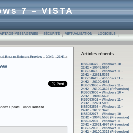
ows 7 – VISTA
PARTAGE-MESSAGERIES
SÉCURITÉ
VIRTUALISATION
LOGICIELS
Articles récents
al Beta et Release Preview – 20H2 – 21H1
»
KB5058379 – Windows 10 –
iew
22H2 – 19045.5854
KB5058405 – Windows 11 –
23H2 – 22631.5335
KB5058411 – Windows 11 –
24H2 – 26100.4061
KB5053656 – Windows 11 –
24H2 – 26100.3624 (Préversion)
KB5053606 – Windows 10 –
22H2 – 19045.5608
KB5053602 – Windows 11 –
23H2 – 22631.5039
KB5053598 – Windows 11 –
Windows Update – canal
Release
24H2 – 26100.3476
KB5052077 – Windows 10 –
22H2 – 19045.5555 (Préversion)
KB5052094 – Windows 11 –
23H2 – 22631.4974 (Préversion)
KB5052093 – Windows 11 –
24H2 – 26100.3323 (Préversion)