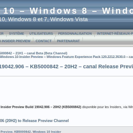
 10 – Windows 8 – Wind
t 10, Windows 8 et 7, Windows Vista
ER
SYSTÈME
UTILISATEURS
PERSONNALISATION
INTERNET-RÉSEAUX-
 INSIDER PREVIEW
CONTACT
PARTENARIAT
5000842 – 21H1 – canal Beta (Beta Channel)
Windows 10 Insider Preview – Windows Feature Experience Pack 120.2212.3530.0 – can
19042.906 – KB5000842 – 20H2 – canal Release Prev
Insider Preview
Build 19042.906 – 20H2
(KB5000842)
disponible pour les Insiders, via 
06 (20H2) to Release Preview Channel
 Preview
,
KB5000842
,
Windows 10 Insider