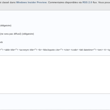
est classé dans
Windows Insider Preview
. Commentaires disponibles via
RSS 2.0
flux. Vous pou
obligatoire)
(ne sera pas diffusé) (obligatoire)
web
e=""> <abbr title=""> <acronym title=""> <b> <blockquote cite=""> <cite> <code> <del datetime=""> <em> <i> <q