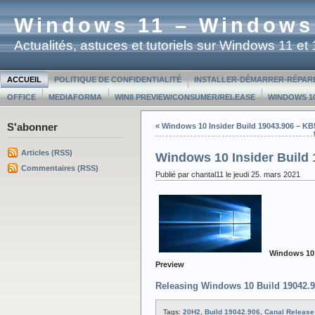
Windows 11 – Windows
Actualités, astuces et tutoriels sur Windows 11 e
ACCUEIL
POLITIQUE DE CONFIDENTIALITÉ
INSTALLER-DÉMARRER-RÉPAR
OFFICE
MEDIAFORMA
WIN8 PREVIEW/CONSUMER/RELEASE
WINDOWS 10
S'abonner
«
Windows 10 Insider Build 19043.906 – KB
Articles (RSS)
Windows 10 Insider Build 
Commentaires (RSS)
Publié par chantal11 le jeudi 25. mars 2021
Windows 10 
Preview
Releasing Windows 10 Build 19042.9
Tags:
20H2
,
Build 19042.906
,
Canal Release