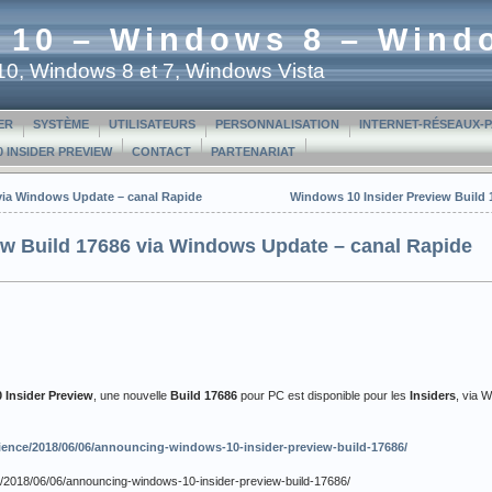
 10 – Windows 8 – Wind
t 10, Windows 8 et 7, Windows Vista
ER
SYSTÈME
UTILISATEURS
PERSONNALISATION
INTERNET-RÉSEAUX-
 INSIDER PREVIEW
CONTACT
PARTENARIAT
via Windows Update – canal Rapide
Windows 10 Insider Preview Build
ew Build 17686 via Windows Update – canal Rapide
Insider Preview
, une nouvelle
Build 17686
pour PC est disponible pour les
Insiders
, via 
ence/2018/06/06/announcing-windows-10-insider-preview-build-17686/
/2018/06/06/announcing-windows-10-insider-preview-build-17686/