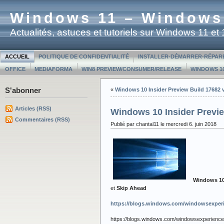
Windows 11 – Windows
Actualités, astuces et tutoriels sur Windows 11 e
ACCUEIL
POLITIQUE DE CONFIDENTIALITÉ
INSTALLER-DÉMARRER-RÉPAR
OFFICE
MEDIAFORMA
WIN8 PREVIEW/CONSUMER/RELEASE
WINDOWS 10
S'abonner
«
Windows 10 Insider Preview Build 17682 
Articles (RSS)
Windows 10 Insider Previ
Commentaires (RSS)
Publié par chantal11 le mercredi 6. juin 2018
Windows 10 
et
Skip Ahead
https://blogs.windows.com/windowsexperi
https://blogs.windows.com/windowsexperience