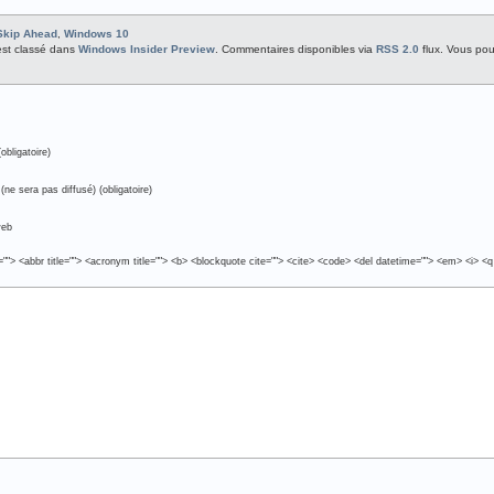
Skip Ahead
,
Windows 10
 est classé dans
Windows Insider Preview
. Commentaires disponibles via
RSS 2.0
flux. Vous po
obligatoire)
(ne sera pas diffusé) (obligatoire)
web
e=""> <abbr title=""> <acronym title=""> <b> <blockquote cite=""> <cite> <code> <del datetime=""> <em> <i> <q