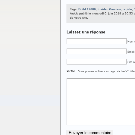
Tags:
Build 17686
,
Insider Preview
,
rapide
,
Article publié le mercredi 6. juin 2018 à 20:53
de votre site.
Laissez une réponse
Nom (
Email 
Site 
XHTML:
Vous pouvez utiliser ces tags: <a href="" titl