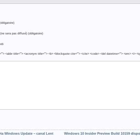
obligatoire)
(ne sera pas diffusé) (obligatoire)
web
e=""> <abbr title=""> <acronym title=""> <b> <blockquote cite=""> <cite> <code> <del datetime=""> <em> <i> <q
via Windows Update – canal Lent
Windows 10 Insider Preview Build 10159 disp