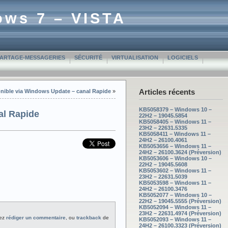
ows 7 – VISTA
PARTAGE-MESSAGERIES
SÉCURITÉ
VIRTUALISATION
LOGICIELS
Articles récents
onible via Windows Update – canal Rapide
»
KB5058379 – Windows 10 –
al Rapide
22H2 – 19045.5854
KB5058405 – Windows 11 –
23H2 – 22631.5335
KB5058411 – Windows 11 –
24H2 – 26100.4061
KB5053656 – Windows 11 –
24H2 – 26100.3624 (Préversion)
KB5053606 – Windows 10 –
22H2 – 19045.5608
KB5053602 – Windows 11 –
23H2 – 22631.5039
KB5053598 – Windows 11 –
24H2 – 26100.3476
KB5052077 – Windows 10 –
22H2 – 19045.5555 (Préversion)
KB5052094 – Windows 11 –
23H2 – 22631.4974 (Préversion)
vez
rédiger un commentaire
, ou
trackback
de
KB5052093 – Windows 11 –
24H2 – 26100.3323 (Préversion)