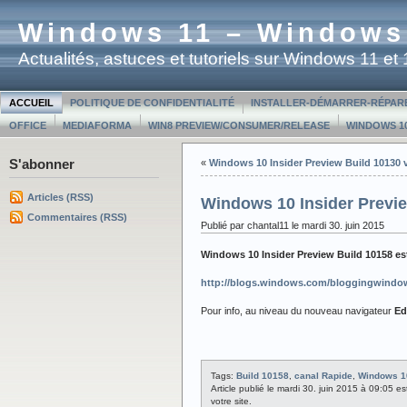
Windows 11 – Windows
Actualités, astuces et tutoriels sur Windows 11 e
ACCUEIL
POLITIQUE DE CONFIDENTIALITÉ
INSTALLER-DÉMARRER-RÉPAR
OFFICE
MEDIAFORMA
WIN8 PREVIEW/CONSUMER/RELEASE
WINDOWS 10
S'abonner
«
Windows 10 Insider Preview Build 10130 
Articles (RSS)
Windows 10 Insider Previe
Commentaires (RSS)
Publié par chantal11 le mardi 30. juin 2015
Windows 10 Insider Preview Build 10158 e
http://blogs.windows.com/bloggingwindow
Pour info, au niveau du nouveau navigateur
Ed
Tags:
Build 10158
,
canal Rapide
,
Windows 10
Article publié le mardi 30. juin 2015 à 09:05 e
votre site.