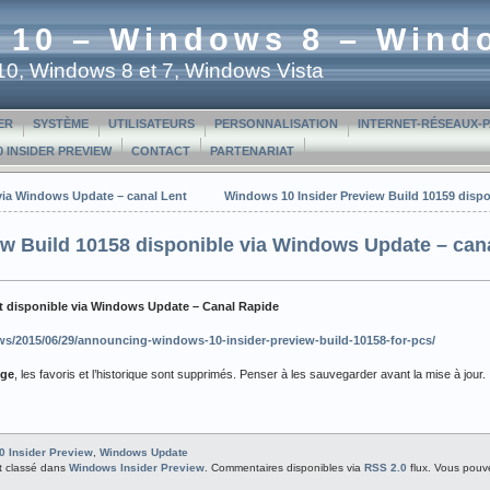
 10 – Windows 8 – Wind
t 10, Windows 8 et 7, Windows Vista
ER
SYSTÈME
UTILISATEURS
PERSONNALISATION
INTERNET-RÉSEAUX-
 INSIDER PREVIEW
CONTACT
PARTENARIAT
via Windows Update – canal Lent
Windows 10 Insider Preview Build 10159 disp
w Build 10158 disponible via Windows Update – can
st disponible via Windows Update – Canal Rapide
s/2015/06/29/announcing-windows-10-insider-preview-build-10158-for-pcs/
ge
, les favoris et l’historique sont supprimés. Penser à les sauvegarder avant la mise à jour.
 Insider Preview
,
Windows Update
st classé dans
Windows Insider Preview
. Commentaires disponibles via
RSS 2.0
flux. Vous pou