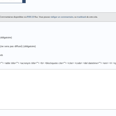
 . Commentaires disponibles via
RSS 2.0
flux. Vous pouvez
rédiger un commentaire
, ou
trackback
de votre site.
obligatoire)
(ne sera pas diffusé) (obligatoire)
web
e=""> <abbr title=""> <acronym title=""> <b> <blockquote cite=""> <cite> <code> <del datetime=""> <em> <i> <q