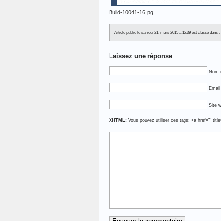
Build-10041-16.jpg
Article publié le samedi 21. mars 2015 à 15:39 est classé dans
Laissez une réponse
Nom (
Email 
Site 
XHTML:
Vous pouvez utiliser ces tags: <a href="" titl