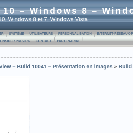
 10 – Windows 8 – Wind
t 10, Windows 8 et 7, Windows Vista
ER
SYSTÈME
UTILISATEURS
PERSONNALISATION
INTERNET-RÉSEAUX-
 INSIDER PREVIEW
CONTACT
PARTENARIAT
iew – Build 10041 – Présentation en images
»
Build