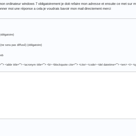
 mon ordinateur windows 7 obligatoirement je doit refaire mon adresse et ensuite ce met sur mo
nner moi une réponse a cela je voudrais bavoir mon mail directement merci
obligatoire)
(ne sera pas diffusé) (obligatoire)
web
e=""> <abbr title=""> <acronym title=""> <b> <blockquote cite=""> <cite> <code> <del datetime=""> <em> <i> <q