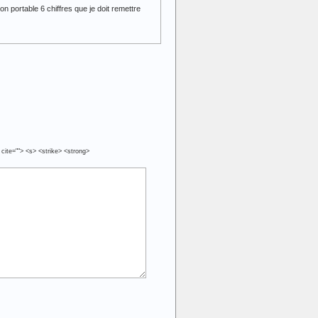
n portable 6 chiffres que je doit remettre
 cite=""> <s> <strike> <strong>