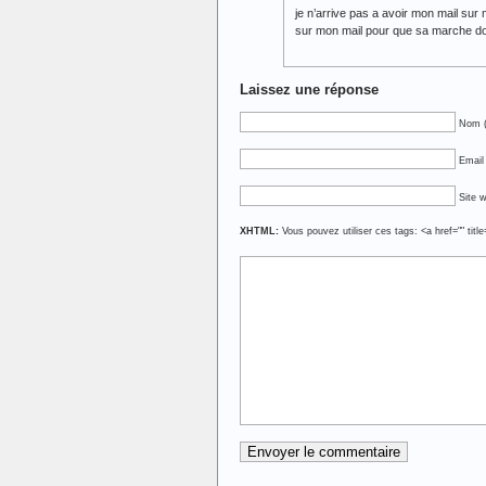
je n’arrive pas a avoir mon mail sur
sur mon mail pour que sa marche do
Laissez une réponse
Nom (
Email 
Site 
XHTML:
Vous pouvez utiliser ces tags: <a href="" titl