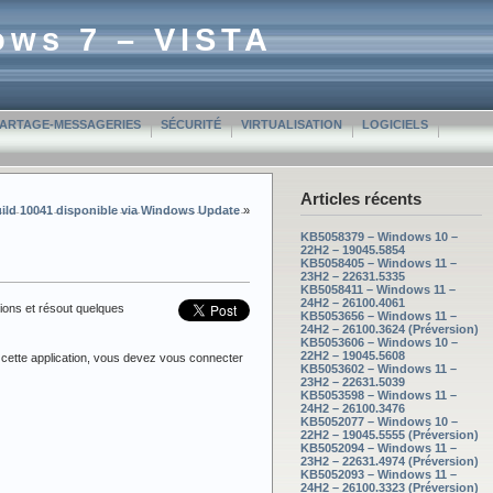
ows 7 – VISTA
PARTAGE-MESSAGERIES
SÉCURITÉ
VIRTUALISATION
LOGICIELS
Articles récents
ild 10041 disponible via Windows Update
»
KB5058379 – Windows 10 –
22H2 – 19045.5854
KB5058405 – Windows 11 –
23H2 – 22631.5335
KB5058411 – Windows 11 –
24H2 – 26100.4061
ions et résout quelques
KB5053656 – Windows 11 –
24H2 – 26100.3624 (Préversion)
KB5053606 – Windows 10 –
22H2 – 19045.5608
r cette application, vous devez vous connecter
KB5053602 – Windows 11 –
23H2 – 22631.5039
KB5053598 – Windows 11 –
24H2 – 26100.3476
KB5052077 – Windows 10 –
22H2 – 19045.5555 (Préversion)
KB5052094 – Windows 11 –
23H2 – 22631.4974 (Préversion)
KB5052093 – Windows 11 –
24H2 – 26100.3323 (Préversion)