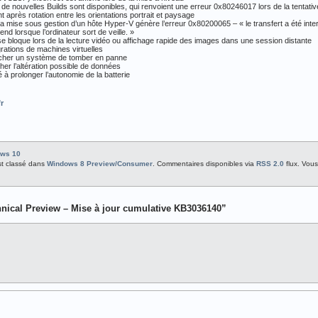
ue de nouvelles Builds sont disponibles, qui renvoient une erreur 0x80246017 lors de la tentat
 après rotation entre les orientations portrait et paysage
 la mise sous gestion d’un hôte Hyper-V génère l’erreur 0x80200065 – « le transfert a été int
nd lorsque l’ordinateur sort de veille. »
e bloque lors de la lecture vidéo ou affichage rapide des images dans une session distante
igrations de machines virtuelles
mpêcher un système de tomber en panne
cher l’altération possible de données
 à prolonger l’autonomie de la batterie
r
ws 10
est classé dans
Windows 8 Preview/Consumer
. Commentaires disponibles via
RSS 2.0
flux. Vou
ical Preview – Mise à jour cumulative KB3036140”