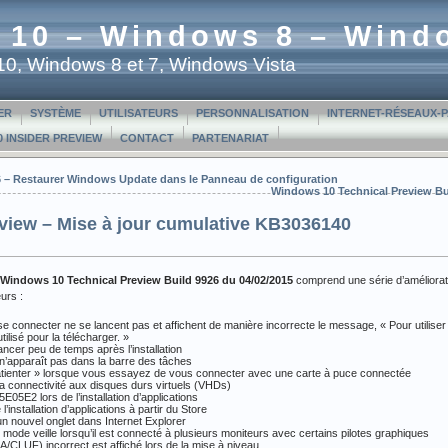
 10 – Windows 8 – Wind
t 10, Windows 8 et 7, Windows Vista
ER
SYSTÈME
UTILISATEURS
PERSONNALISATION
INTERNET-RÉSEAUX-
 INSIDER PREVIEW
CONTACT
PARTENARIAT
6 – Restaurer Windows Update dans le Panneau de configuration
Windows 10 Technical Preview Bu
view – Mise à jour cumulative KB3036140
Windows 10 Technical Preview Build 9926 du 04/02/2015
comprend une série d’améliorat
urs :
e connecter ne se lancent pas et affichent de manière incorrecte le message, « Pour utilise
ilisé pour la télécharger. »
cer peu de temps après l’installation
n’apparaît pas dans la barre des tâches
ez patienter » lorsque vous essayez de vous connecter avec une carte à puce connectée
a connectivité aux disques durs virtuels (VHDs)
5E05E2 lors de l’installation d’applications
installation d’applications à partir du Store
un nouvel onglet dans Internet Explorer
 mode veille lorsqu’il est connecté à plusieurs moniteurs avec certains pilotes graphiques
ULA/CLUF) incorrect est affiché lors de la mise à niveau