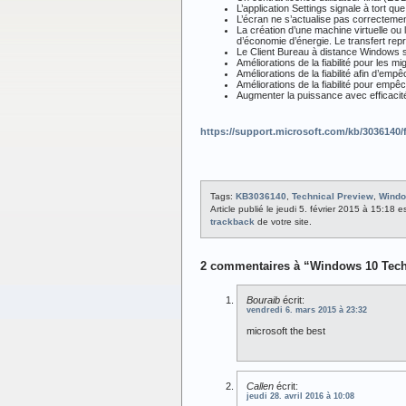
L’application Settings signale à tort q
L’écran ne s’actualise pas correctement
La création d’une machine virtuelle ou
d’économie d’énergie. Le transfert repre
Le Client Bureau à distance Windows s
Améliorations de la fiabilité pour les m
Améliorations de la fiabilité afin d’e
Améliorations de la fiabilité pour empê
Augmenter la puissance avec efficacité
https://support.microsoft.com/kb/3036140/f
Tags:
KB3036140
,
Technical Preview
,
Windo
Article publié le jeudi 5. février 2015 à 15:18 
trackback
de votre site.
2 commentaires à “Windows 10 Techn
Bouraib
écrit:
vendredi 6. mars 2015 à 23:32
microsoft the best
Callen
écrit:
jeudi 28. avril 2016 à 10:08