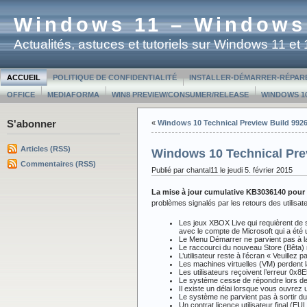
Windows 11 – Windows
Actualités, astuces et tutoriels sur Windows 11 e
ACCUEIL
POLITIQUE DE CONFIDENTIALITÉ
INSTALLER-DÉMARRER-RÉPAR
OFFICE
MEDIAFORMA
WIN8 PREVIEW/CONSUMER/RELEASE
WINDOWS 10
S'abonner
«
Windows 10 Technical Preview Build 992
Articles (RSS)
Windows 10 Technical Pre
Commentaires (RSS)
Publié par chantal11 le jeudi 5. février 2015
La mise à jour cumulative KB3036140 pour 
problèmes signalés par les retours des utilisate
Les jeux XBOX Live qui requièrent de s
avec le compte de Microsoft qui a été ut
Le Menu Démarrer ne parvient pas à lan
Le raccourci du nouveau Store (Bêta) 
L’utilisateur reste à l’écran « Veuill
Les machines virtuelles (VM) perdent l
Les utilisateurs reçoivent l’erreur 0x8E
Le système cesse de répondre lors de l’
Il existe un délai lorsque vous ouvrez 
Le système ne parvient pas à sortir du
Un contrat licence utilisateur final (E