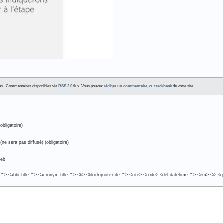
dans . Commentaires disponibles via
RSS 2.0
flux. Vous pouvez
rédiger un commentaire
, ou
trackback
de votre site.
obligatoire)
(ne sera pas diffusé) (obligatoire)
web
e=""> <abbr title=""> <acronym title=""> <b> <blockquote cite=""> <cite> <code> <del datetime=""> <em> <i> <q