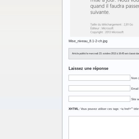
Mise_niveau_8.1-2-ch.jpg
Article publié le mercredi 23. octobre 2013 à 16:45 est classé 
Laissez une réponse
Nom (
Email 
Site 
XHTML:
Vous pouvez utiliser ces tags: <a href="" titl