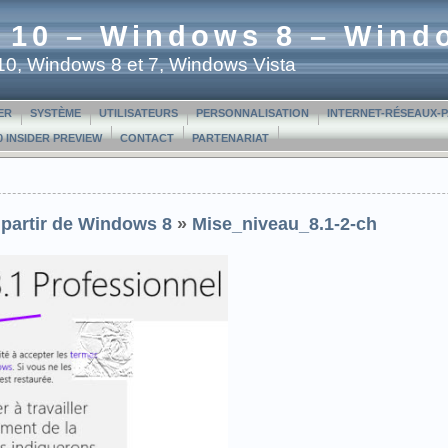
 10 – Windows 8 – Wind
t 10, Windows 8 et 7, Windows Vista
ER
SYSTÈME
UTILISATEURS
PERSONNALISATION
INTERNET-RÉSEAUX-
 INSIDER PREVIEW
CONTACT
PARTENARIAT
 partir de Windows 8
»
Mise_niveau_8.1-2-ch