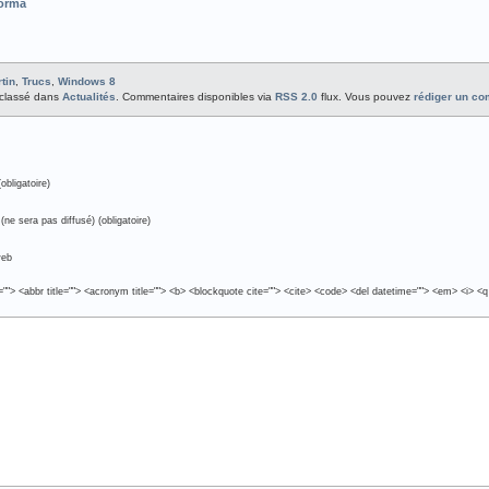
orma
tin
,
Trucs
,
Windows 8
t classé dans
Actualités
. Commentaires disponibles via
RSS 2.0
flux. Vous pouvez
rédiger un c
obligatoire)
(ne sera pas diffusé) (obligatoire)
web
e=""> <abbr title=""> <acronym title=""> <b> <blockquote cite=""> <cite> <code> <del datetime=""> <em> <i> <q