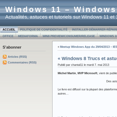
Windows 11 – Windows
Actualités, astuces et tutoriels sur Windows 11 e
ACCUEIL
POLITIQUE DE CONFIDENTIALITÉ
INSTALLER-DÉMARRER-RÉPAR
OFFICE
MEDIAFORMA
WIN8 PREVIEW/CONSUMER/RELEASE
WINDOWS 10
S'abonner
«
Meetup Windows App du 29/04/2013 – IE
Articles (RSS)
« Windows 8 Trucs et astu
Commentaires (RSS)
Publié par chantal11 le mardi 7. mai 2013
Michel Martin
,
MVP Microsoft
, vient de publi
Des astu
Le livre est diffusé sur la plupart des platef
autres…