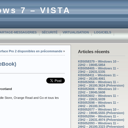
ows 7 – VISTA
PARTAGE-MESSAGERIES
SÉCURITÉ
VIRTUALISATION
LOGICIELS
Articles récents
 Surface Pro 2 disponibles en précommande
»
KB5058379 – Windows 10 –
(eBook)
22H2 – 19045.5854
KB5058405 – Windows 11 –
23H2 – 22631.5335
KB5058411 – Windows 11 –
24H2 – 26100.4061
KB5053656 – Windows 11 –
24H2 – 26100.3624 (Préversion)
cotland
KB5053606 – Windows 10 –
22H2 – 19045.5608
KB5053602 – Windows 11 –
ndle Store, Orange Read and Go et tous les
23H2 – 22631.5039
KB5053598 – Windows 11 –
24H2 – 26100.3476
KB5052077 – Windows 10 –
22H2 – 19045.5555 (Préversion)
KB5052094 – Windows 11 –
23H2 – 22631.4974 (Préversion)
KB5052093 – Windows 11 –
24H2 – 26100.3323 (Préversion)