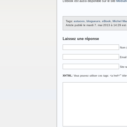
L’eBook est aussi disponible sur le site
Mediaf
Tags:
astuces
,
blogueurs
,
eBook
,
Michel Mar
Article publié le mardi 7. mai 2013 à 14:29 es
Laissez une réponse
Nom (
Email 
Site 
XHTML:
Vous pouvez utiliser ces tags: <a href="" titl