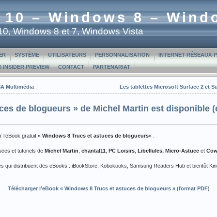
 10 – Windows 8 – Wind
t 10, Windows 8 et 7, Windows Vista
ER
SYSTÈME
UTILISATEURS
PERSONNALISATION
INTERNET-RÉSEAUX-
 INSIDER PREVIEW
CONTACT
PARTENARIAT
SA Multimédia
Les tablettes Microsoft Surface 2 et
ces de blogueurs » de Michel Martin est disponible 
er l’eBook gratuit «
Windows 8 Trucs et astuces de blogueurs
« .
ces et tutoriels de
Michel Martin
,
chantal11
,
PC Loisirs
,
Libellules,
Micro-Astuce
et
Cow
ormes qui distribuent des eBooks : iBookStore, Kobokooks, Samsung Readers Hub et bientôt Ki
Télécharger l’eBook «
Windows 8 Trucs et astuces de blogueurs
» (format PDF)