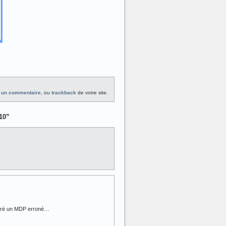
r un commentaire
, ou
trackback
de votre site.
10”
entré un MDP erroné…