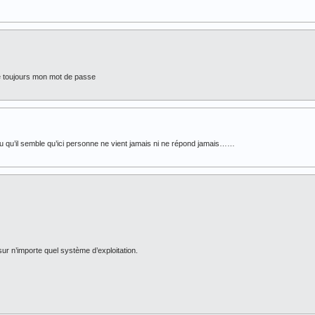
de toujours mon mot de passe
vu qu’il semble qu’ici personne ne vient jamais ni ne répond jamais……
 sur n’importe quel système d’exploitation.