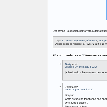
Désormais, la session démarrera automatique
Tags:
8
,
automatiquement
,
démarrer
,
mot
,
p
Article publié le mercredi 6. février 2013 à 19
20 commentaires à “Démarrer sa se
Dady
écrit:
vendredi 19. avril 2013 à 01:25
jai besion du mise a niveau de seve
Zadel
écrit:
lundi 10. juin 2013 à 15:15
Bonjour,
Cette astuce ne fonctionne pas chez
Une autre solution ?
Merci quand même.