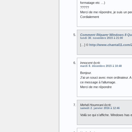
formatage etc …)
?????
Merci de me répondre, je suis un pe
Cordialement
Comment Réparer Windows 8 Qui
lundi 30. novembre 2015 à 21:00
[…] ©
http://www.chantal11.com/
Innocent
écrit:
mardi 8. décembre 2015 à 10:48
Bonjour.
J’ai un souci avec mon ordinateur. A
ce message à l’allumage.
Merci de me répondre
Mehdi Houmrani
écrit:
samedi 2. janvier 2016 à 12:46
Voilà se qui s’affiche. Windows ha