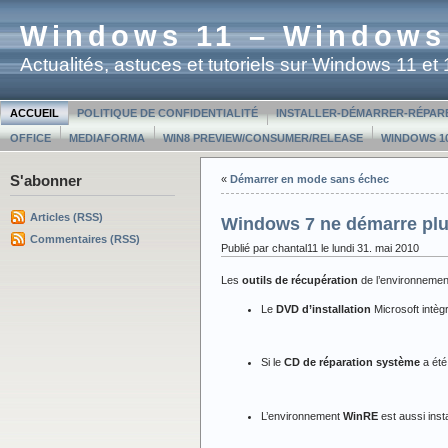
Windows 11 – Windows
Actualités, astuces et tutoriels sur Windows 11 e
ACCUEIL
POLITIQUE DE CONFIDENTIALITÉ
INSTALLER-DÉMARRER-RÉPAR
OFFICE
MEDIAFORMA
WIN8 PREVIEW/CONSUMER/RELEASE
WINDOWS 10
S'abonner
«
Démarrer en mode sans échec
Articles (RSS)
Windows 7 ne démarre plu
Commentaires (RSS)
Publié par chantal11 le lundi 31. mai 2010
Les
outils de récupération
de l’environneme
Le
DVD d’installation
Microsoft intèg
Si le
CD de réparation système
a été
L’environnement
WinRE
est aussi inst