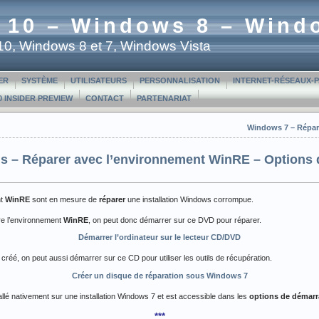
 10 – Windows 8 – Wind
t 10, Windows 8 et 7, Windows Vista
ER
SYSTÈME
UTILISATEURS
PERSONNALISATION
INTERNET-RÉSEAUX-
 INSIDER PREVIEW
CONTACT
PARTENARIAT
Windows 7 – Répar
s – Réparer avec l’environnement WinRE – Options
nt
WinRE
sont en mesure de
réparer
une installation Windows corrompue.
re l’environnement
WinRE
, on peut donc démarrer sur ce DVD pour réparer.
Démarrer l’ordinateur sur le lecteur CD/DVD
 créé, on peut aussi démarrer sur ce CD pour utiliser les outils de récupération.
Créer un disque de réparation sous Windows 7
allé nativement sur une installation Windows 7 et est accessible dans les
options de démar
***