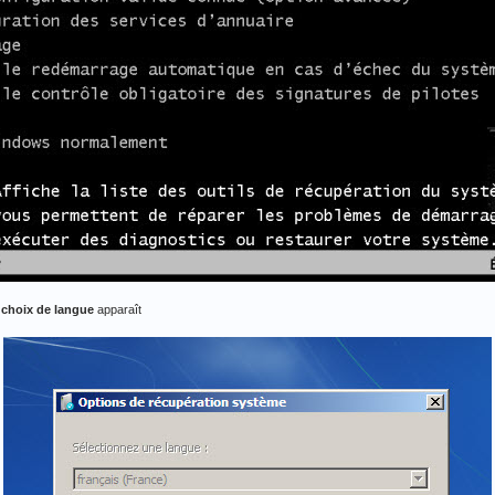
u
choix de langue
apparaît