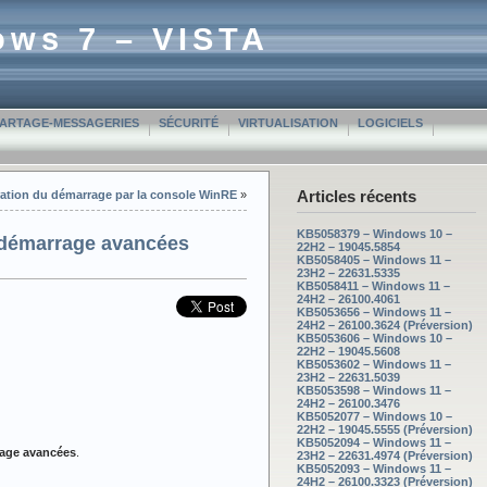
ows 7 – VISTA
PARTAGE-MESSAGERIES
SÉCURITÉ
VIRTUALISATION
LOGICIELS
Articles récents
ation du démarrage par la console WinRE
»
KB5058379 – Windows 10 –
 démarrage avancées
22H2 – 19045.5854
KB5058405 – Windows 11 –
23H2 – 22631.5335
KB5058411 – Windows 11 –
24H2 – 26100.4061
KB5053656 – Windows 11 –
24H2 – 26100.3624 (Préversion)
KB5053606 – Windows 10 –
22H2 – 19045.5608
KB5053602 – Windows 11 –
23H2 – 22631.5039
KB5053598 – Windows 11 –
24H2 – 26100.3476
KB5052077 – Windows 10 –
22H2 – 19045.5555 (Préversion)
KB5052094 – Windows 11 –
rage avancées
.
23H2 – 22631.4974 (Préversion)
KB5052093 – Windows 11 –
24H2 – 26100.3323 (Préversion)