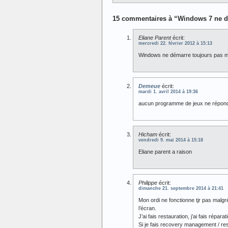
15 commentaires à “Windows 7 ne d
Eliane Parent
écrit:
mercredi 22. février 2012 à 15:13
Windows ne démarre toujours pas ma
Demeue
écrit:
mardi 1. avril 2014 à 19:36
aucun programme de jeux ne répond
Hicham
écrit:
vendredi 9. mai 2014 à 15:18
Eliane parent a raison
Philippe
écrit:
dimanche 21. septembre 2014 à 21:41
Mon ordi ne fonctionne tjr pas malgr
l’écran.
J’ai fais restauration, j’ai fais répar
Si je fais recovery management / res