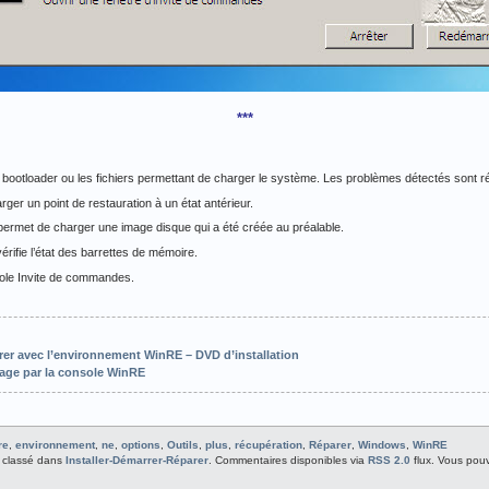
***
e bootloader ou les fichiers permettant de charger le système. Les problèmes détectés sont 
ger un point de restauration à un état antérieur.
permet de charger une image disque qui a été créée au préalable.
vérifie l’état des barrettes de mémoire.
sole Invite de commandes.
er avec l’environnement WinRE – DVD d’installation
age par la console WinRE
re
,
environnement
,
ne
,
options
,
Outils
,
plus
,
récupération
,
Réparer
,
Windows
,
WinRE
st classé dans
Installer-Démarrer-Réparer
. Commentaires disponibles via
RSS 2.0
flux. Vous po