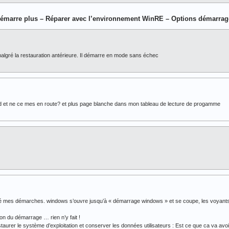
émarre plus – Réparer avec l’environnement WinRE – Options démarrag
lgré la restauration antérieure. Il démarre en mode sans échec
 et ne ce mes en route? et plus page blanche dans mon tableau de lecture de progamme
é mes démarches. windows s’ouvre jusqu’à « démarrage windows » et se coupe, les voyants du 
ation du démarrage … rien n’y fait !
taurer le système d’exploitation et conserver les données utilisateurs : Est ce que ca va avoi