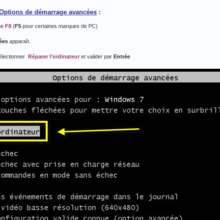
 Options de démarrage avancées
:
he
F8
(
F5
pour certaines marques de PC)
ées
apparaît.
sélectionner
Réparer l’ordinateur
et valider par
Entrée