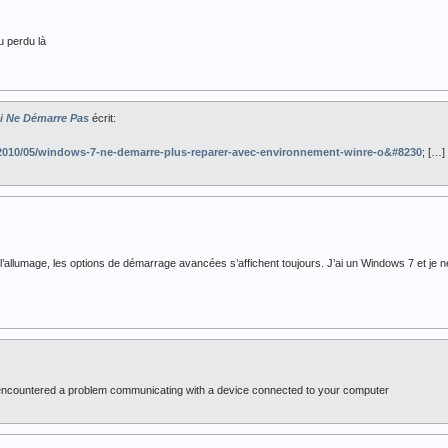
u perdu là
 Ne Démarre Pas
écrit:
2010/05/windows-7-ne-demarre-plus-reparer-avec-environnement-winre-o&#8230
; […]
 l’allumage, les options de démarrage avancées s’affichent toujours. J’ai un Windows 7 et je n
s encountered a problem communicating with a device connected to your computer