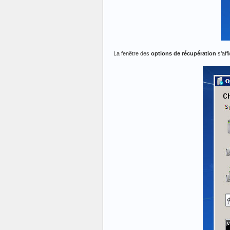
La fenêtre des
options de récupération
s’aff