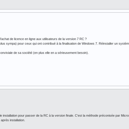
’achat de licence en ligne aux utilisateurs de la version 7 RC ?
t plus sympa) pour ceux qui ont contribué à la finalisation de Windows 7. Réinstaller un systè
onviviale de sa société (en plus elle en a sérieusement besoin).
lle installation pour passer de la RC à la version finale. C’est la méthode préconisée par Micro
 après installation.