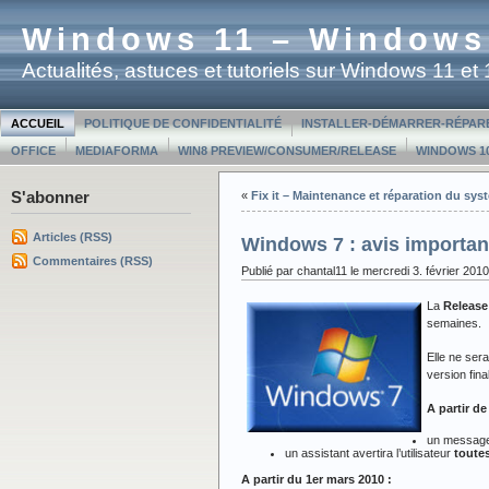
Windows 11 – Windows
Actualités, astuces et tutoriels sur Windows 11 e
ACCUEIL
POLITIQUE DE CONFIDENTIALITÉ
INSTALLER-DÉMARRER-RÉPAR
OFFICE
MEDIAFORMA
WIN8 PREVIEW/CONSUMER/RELEASE
WINDOWS 10
S'abonner
«
Fix it – Maintenance et réparation du sy
Articles (RSS)
Windows 7 : avis important
Commentaires (RSS)
Publié par chantal11 le mercredi 3. février 2010
La
Release
semaines.
Elle ne sera
version fin
A partir de
un message 
un assistant avertira l’utilisateur
toutes
A partir du 1er mars 2010 :