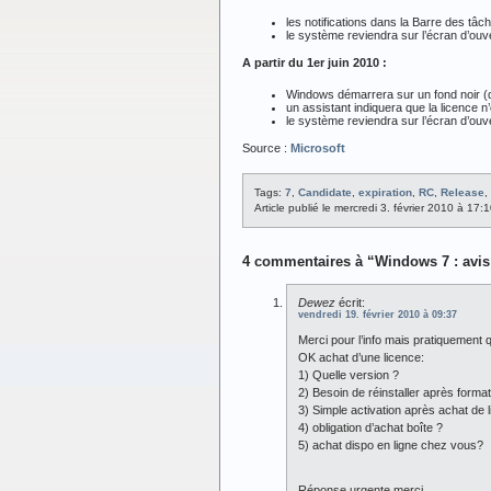
les notifications dans la Barre des tâc
le système reviendra sur l’écran d’ou
A partir du 1er juin 2010 :
Windows démarrera sur un fond noir (d
un assistant indiquera que la licence n
le système reviendra sur l’écran d’ou
Source :
Microsoft
Tags:
7
,
Candidate
,
expiration
,
RC
,
Release
,
Article publié le mercredi 3. février 2010 à 17
4 commentaires à “Windows 7 : avis 
Dewez
écrit:
vendredi 19. février 2010 à 09:37
Merci pour l’info mais pratiquement q
OK achat d’une licence:
1) Quelle version ?
2) Besoin de réinstaller après forma
3) Simple activation après achat de 
4) obligation d’achat boîte ?
5) achat dispo en ligne chez vous?
Réponse urgente merci