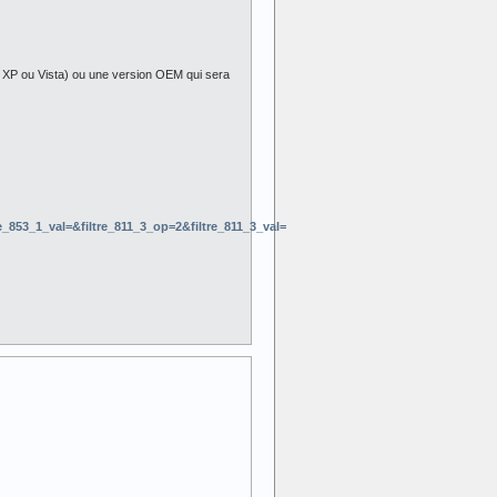
ce XP ou Vista) ou une version OEM qui sera
e_853_1_val=&filtre_811_3_op=2&filtre_811_3_val=