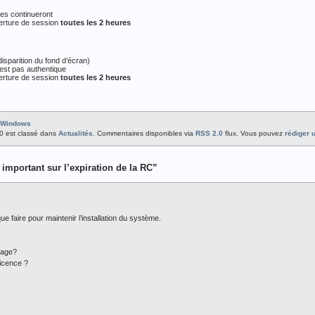
hes continueront
verture de session
toutes les 2 heures
isparition du fond d’écran)
’est pas authentique
verture de session
toutes les 2 heures
Windows
:10 est classé dans
Actualités
. Commentaires disponibles via
RSS 2.0
flux. Vous pouvez
rédiger 
important sur l’expiration de la RC”
ue faire pour maintenir l’installation du système.
tage?
licence ?