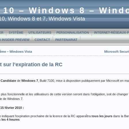
 10 – Windows 8 – Wind
t 10, Windows 8 et 7, Windows Vista
ER
SYSTÈME
UTILISATEURS
PERSONNALISATION
INTERNET-RÉSEAUX-
 INSIDER PREVIEW
CONTACT
PARTENARIAT
stème – Windows Vista
Microsoft Securi
 sur l’expiration de la RC
 Candidate
de
Windows 7
, Build 7100, mise à disposition publiquement par Microsoft en m
 plus fonctionnelle et les utilisateurs de cette version seront dans l’obligation, soit de changer
ale de Windows 7.
 15 février 2010 :
indiquant l’expiration prochaine de la licence de la RC apparaîtra
tous les jours
dans la Bar
 les 4 heures