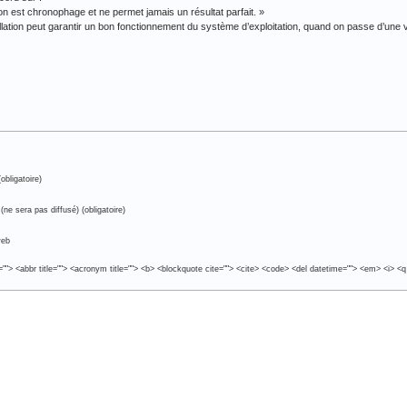
ion est chronophage et ne permet jamais un résultat parfait. »
allation peut garantir un bon fonctionnement du système d’exploitation, quand on passe d’une v
obligatoire)
(ne sera pas diffusé) (obligatoire)
web
e=""> <abbr title=""> <acronym title=""> <b> <blockquote cite=""> <cite> <code> <del datetime=""> <em> <i> <q