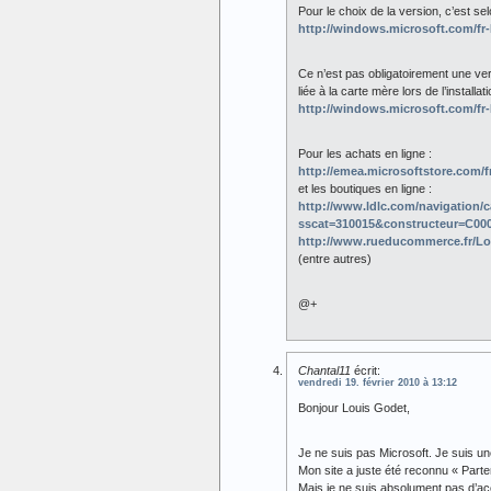
Pour le choix de la version, c’est s
http://windows.microsoft.com/f
Ce n’est pas obligatoirement une ve
liée à la carte mère lors de l’installati
http://windows.microsoft.com/f
Pour les achats en ligne :
http://emea.microsoftstore.com/
et les boutiques en ligne :
http://www.ldlc.com/navigation/c
sscat=310015&constructeur=C00000
http://www.rueducommerce.fr/Log
(entre autres)
@+
Chantal11
écrit:
vendredi 19. février 2010 à 13:12
Bonjour Louis Godet,
Je ne suis pas Microsoft. Je suis une
Mon site a juste été reconnu « Parten
Mais je ne suis absolument pas d’ac