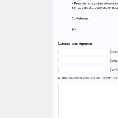
« Réinstaller un système d’exploitat
Bien au contraire, seule une ré-inst
Cordialement,
@+
Laissez une réponse
Nom (
Email 
Site 
XHTML:
Vous pouvez utiliser ces tags: <a href="" titl