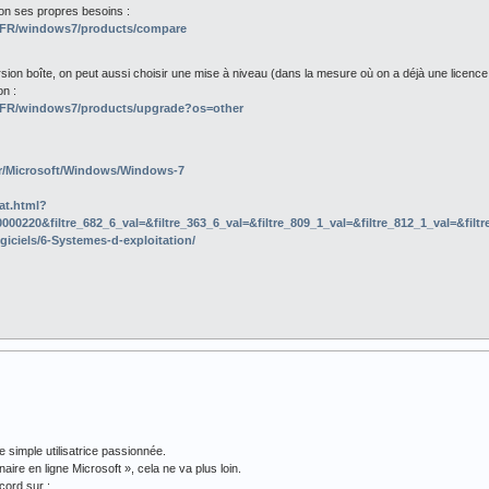
elon ses propres besoins :
r-FR/windows7/products/compare
rsion boîte, on peut aussi choisir une mise à niveau (dans la mesure où on a déjà une licen
on :
r-FR/windows7/products/upgrade?os=other
fr/Microsoft/Windows/Windows-7
at.html?
0220&filtre_682_6_val=&filtre_363_6_val=&filtre_809_1_val=&filtre_812_1_val=&filtr
iciels/6-Systemes-d-exploitation/
 simple utilisatrice passionnée.
aire en ligne Microsoft », cela ne va plus loin.
cord sur :