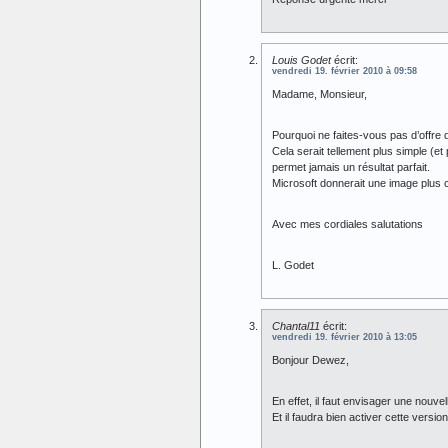
Louis Godet
écrit:
vendredi 19. février 2010 à 09:58
Madame, Monsieur,
Pourquoi ne faites-vous pas d’offre d
Cela serait tellement plus simple (e
permet jamais un résultat parfait.
Microsoft donnerait une image plus c
Avec mes cordiales salutations
L. Godet
Chantal11
écrit:
vendredi 19. février 2010 à 13:05
Bonjour Dewez,
En effet, il faut envisager une nouve
Et il faudra bien activer cette version