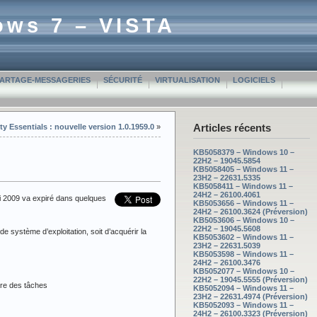
ows 7 – VISTA
PARTAGE-MESSAGERIES
SÉCURITÉ
VIRTUALISATION
LOGICIELS
Articles récents
ty Essentials : nouvelle version 1.0.1959.0
»
KB5058379 – Windows 10 –
22H2 – 19045.5854
KB5058405 – Windows 11 –
23H2 – 22631.5335
KB5058411 – Windows 11 –
24H2 – 26100.4061
ai 2009 va expiré dans quelques
KB5053656 – Windows 11 –
24H2 – 26100.3624 (Préversion)
KB5053606 – Windows 10 –
22H2 – 19045.5608
 de système d’exploitation, soit d’acquérir la
KB5053602 – Windows 11 –
23H2 – 22631.5039
KB5053598 – Windows 11 –
24H2 – 26100.3476
KB5052077 – Windows 10 –
22H2 – 19045.5555 (Préversion)
re des tâches
KB5052094 – Windows 11 –
23H2 – 22631.4974 (Préversion)
KB5052093 – Windows 11 –
24H2 – 26100.3323 (Préversion)