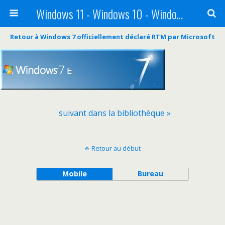
Windows 11 - Windows 10 - Windows 8 - Windows 7 - VISTA
Retour à Windows 7 officiellement déclaré RTM par Microsoft
suivant dans la bibliothèque »
Retour au début
Mobile
Bureau