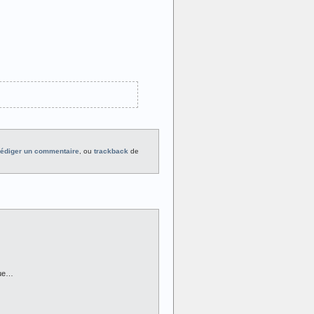
rédiger un commentaire
, ou
trackback
de
que…