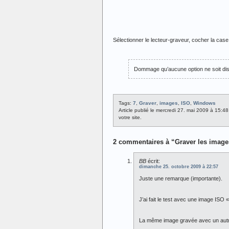
Sélectionner le lecteur-graveur, cocher la cas
Dommage qu’aucune option ne soit disp
Tags:
7
,
Graver
,
images
,
ISO
,
Windows
Article publié le mercredi 27. mai 2009 à 15:4
votre site.
2 commentaires à “Graver les imag
BB
écrit:
dimanche 25. octobre 2009 à 22:57
Juste une remarque (importante).
J’ai fait le test avec une image ISO
La même image gravée avec un autre 