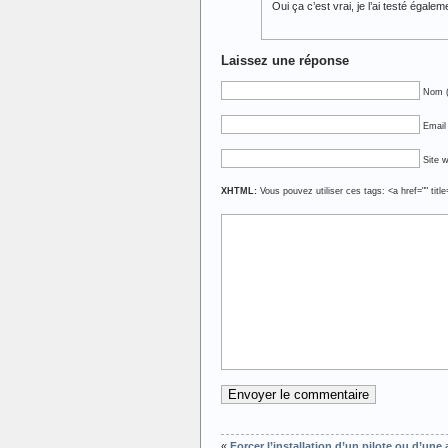
Oui ça c’est vrai, je l’ai testé égalem
Laissez une réponse
Nom (
Email 
Site 
XHTML:
Vous pouvez utiliser ces tags: <a href="" titl
«
Forcer l’installation d’un pilote ou d’un