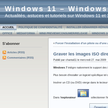
Windows 11 – Windows
Actualités, astuces et tutoriels sur Windows 11 e
ACCUEIL
POLITIQUE DE CONFIDENTIALITÉ
INSTALLER-DÉMARRER-RÉPAR
OFFICE
MEDIAFORMA
WIN8 PREVIEW/CONSUMER/RELEASE
WINDOWS 10
S'abonner
«
Forcer l’installation d’un pilote ou d’un
Articles (RSS)
Graver les images ISO di
Commentaires (RSS)
Publié par chantal11 le mercredi 27. mai 2009
Windows 7
intègre nativement le support des
Plus besoin d’installer un logiciel spécifique 
Insérer un CD (ou DVD) vierge dans le lecteur
Dans l’
explorateur
sélectionner l