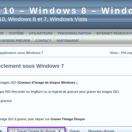
 10 – Windows 8 – Wind
t 10, Windows 8 et 7, Windows Vista
ER
SYSTÈME
UTILISATEURS
PERSONNALISATION
INTERNET-RÉSEAUX-
 INSIDER PREVIEW
CONTACT
PARTENARIAT
e application sous Windows 7
Vista – Pré-re
rectement sous Windows 7
 images ISO (
Graveur d’image de disque Windows
).
tel que ISO-Recorder ou ImgBurn ou un logiciel de gravure pour graver les images ISO.
-graveur.
’image ISO à graver, puis cliquer sur
Graver l’image Disque