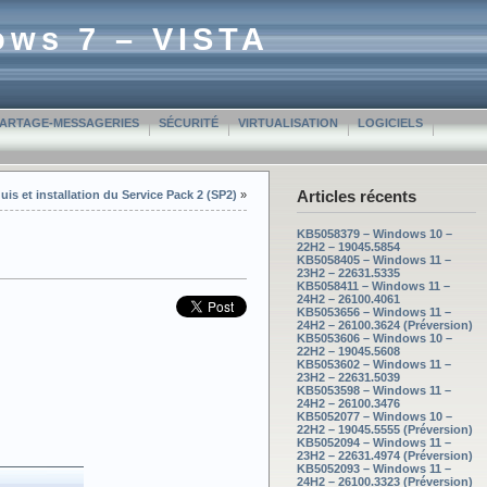
ows 7 – VISTA
PARTAGE-MESSAGERIES
SÉCURITÉ
VIRTUALISATION
LOGICIELS
Articles récents
quis et installation du Service Pack 2 (SP2)
»
KB5058379 – Windows 10 –
22H2 – 19045.5854
KB5058405 – Windows 11 –
23H2 – 22631.5335
KB5058411 – Windows 11 –
24H2 – 26100.4061
KB5053656 – Windows 11 –
24H2 – 26100.3624 (Préversion)
KB5053606 – Windows 10 –
22H2 – 19045.5608
KB5053602 – Windows 11 –
23H2 – 22631.5039
KB5053598 – Windows 11 –
24H2 – 26100.3476
KB5052077 – Windows 10 –
22H2 – 19045.5555 (Préversion)
KB5052094 – Windows 11 –
23H2 – 22631.4974 (Préversion)
KB5052093 – Windows 11 –
24H2 – 26100.3323 (Préversion)