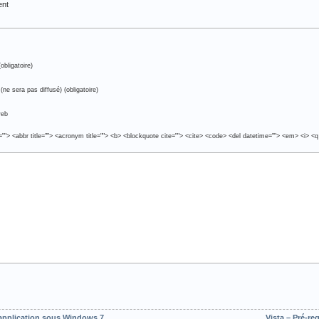
ent
obligatoire)
(ne sera pas diffusé) (obligatoire)
web
e=""> <abbr title=""> <acronym title=""> <b> <blockquote cite=""> <cite> <code> <del datetime=""> <em> <i> <q
e application sous Windows 7
Vista – Pré-re