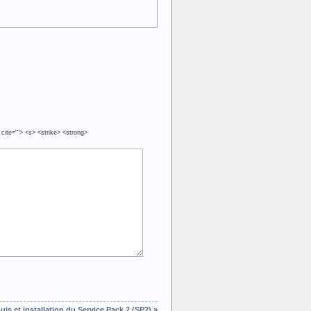
 cite=""> <s> <strike> <strong>
quis et installation du Service Pack 2 (SP2)
»