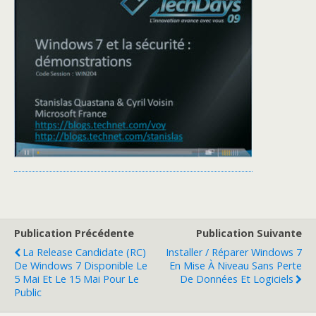
Publication Précédente
Publication Suivante
La Release Candidate (RC)
Installer / Réparer Windows 7
De Windows 7 Disponible Le
En Mise À Niveau Sans Perte
5 Mai Et Le 15 Mai Pour Le
De Données Et Logiciels
Public