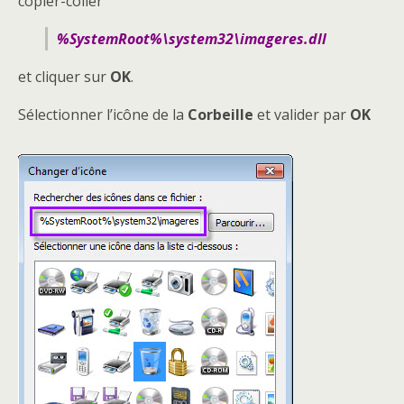
copier-coller
%SystemRoot%\system32\imageres.dll
et cliquer sur
OK
.
Sélectionner l’icône de la
Corbeille
et valider par
OK